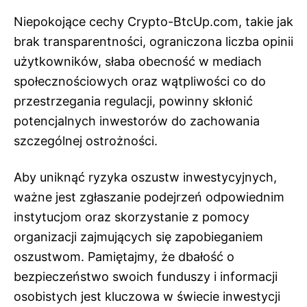
Niepokojące cechy Crypto-BtcUp.com, takie jak
brak transparentności, ograniczona liczba opinii
użytkowników, słaba obecność w mediach
społecznościowych oraz wątpliwości co do
przestrzegania regulacji, powinny skłonić
potencjalnych inwestorów do zachowania
szczególnej ostrożności.
Aby uniknąć ryzyka oszustw inwestycyjnych,
ważne jest zgłaszanie podejrzeń odpowiednim
instytucjom oraz skorzystanie z pomocy
organizacji zajmujących się zapobieganiem
oszustwom. Pamiętajmy, że dbałość o
bezpieczeństwo swoich funduszy i informacji
osobistych jest kluczowa w świecie inwestycji