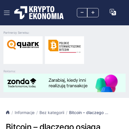
–
+
Partnerzy Serwisu:
Reklama:
Informacje
Bez kategorii
Bitcoin – dlaczego ...
Bitcoin – dlaczego osiąga