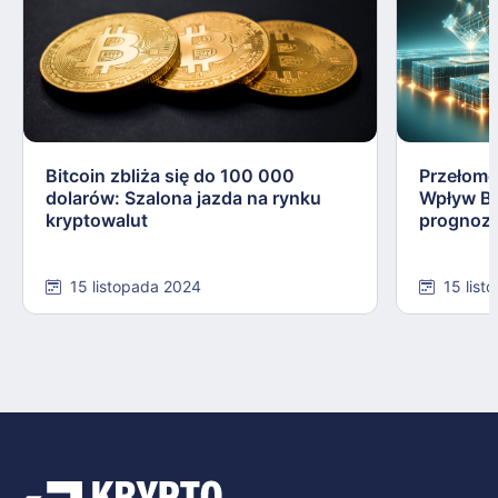
Bitcoin zbliża się do 100 000
Przełomo
dolarów: Szalona jazda na rynku
Wpływ Bit
kryptowalut
prognoz
15 listopada 2024
15 list