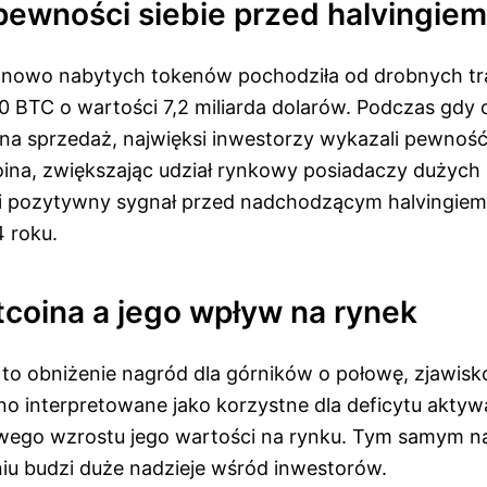
pewności siebie przed halvingiem
 nowo nabytych tokenów pochodziła od drobnych tr
0 BTC o wartości 7,2 miliarda dolarów. Podczas gdy 
 na sprzedaż, najwięksi inwestorzy wykazali pewnoś
oina, zwiększając udział rynkowy posiadaczy dużych 
wi pozytywny sygnał przed nadchodzącym halvingie
4 roku.
tcoina a jego wpływ na rynek
a to obniżenie nagród dla górników o połowę, zjawisk
ono interpretowane jako korzystne dla deficytu aktyw
owego wzrostu jego wartości na rynku. Tym samym 
niu budzi duże nadzieje wśród inwestorów.