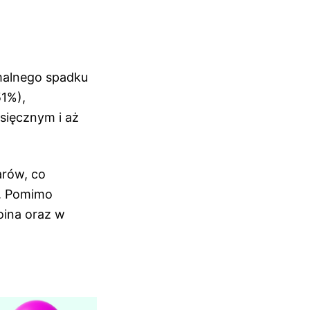
imalnego spadku
51%),
sięcznym i aż
arów, co
e. Pomimo
oina oraz w