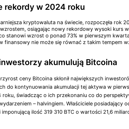
je rekordy w 2024 roku
larniejsza kryptowaluta na świecie, rozpoczęła rok 2
 wzrostem, osiągając nowy rekordowy wysoki kurs 
co stanowi wzrost o ponad 73% w pierwszym kwartal
w finansowy nie może się równać z takim tempem w
 inwestorzy akumulują Bitcoina
zyrost ceny Bitcoina skłonił największych inwestor
h do kontynuowania akumulacji tej aktywa w pierw
 roku, świadcząc o ich przekonaniu co do perspekt
darzeniem – halvingiem. Właściciele posiadający o
 imponującą ilość 319 310 BTC o wartości 21,6 miliar