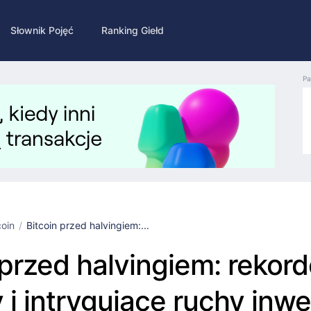
Słownik Pojęć
Ranking Giełd
Pa
coin
Bitcoin przed halvingiem:...
 przed halvingiem: rekor
 i intrygujące ruchy inw