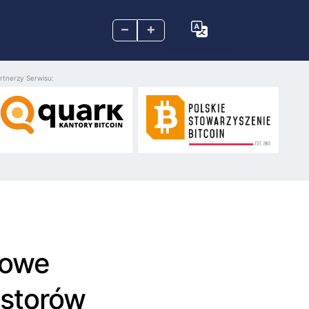
–
+
rtnerzy Serwisu:
dowe
estorów