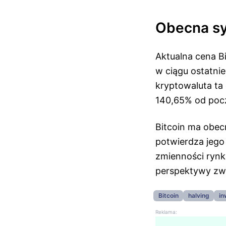
Obecna sy
Aktualna cena B
w ciągu ostatnie
kryptowaluta ta
140,65% od pocz
Bitcoin ma obecn
potwierdza jego
zmienności rynk
perspektywy zw
Bitcoin
halving
in
Reklama: