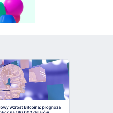
lowy wzrost Bitcoina: prognoza
Bitcoin zbliża si
nEck na 180 000 dolarów
rewolucja na ryn