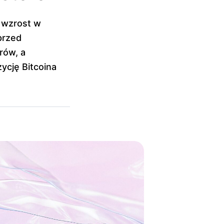
 wzrost w
przed
rów, a
zycję Bitcoina