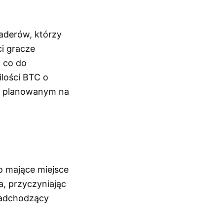
aderów, którzy
ci gracze
ć co do
ilości BTC o
m planowanym na
o mające miejsce
a, przyczyniając
nadchodzący