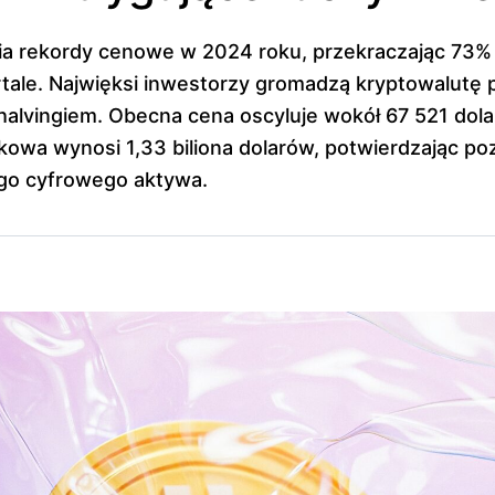
ia rekordy cenowe w 2024 roku, przekraczając 73%
ale. Najwięksi inwestorzy gromadzą kryptowalutę 
lvingiem. Obecna cena oscyluje wokół 67 521 dola
nkowa wynosi 1,33 biliona dolarów, potwierdzając po
ego cyfrowego aktywa.