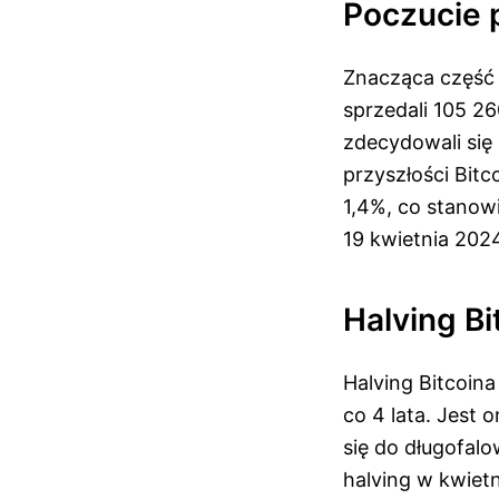
Poczucie 
Znacząca część
sprzedali 105 26
zdecydowali się
przyszłości Bitc
1,4%, co stano
19 kwietnia 202
Halving Bi
Halving Bitcoin
co 4 lata. Jest 
się do długofal
halving w kwiet