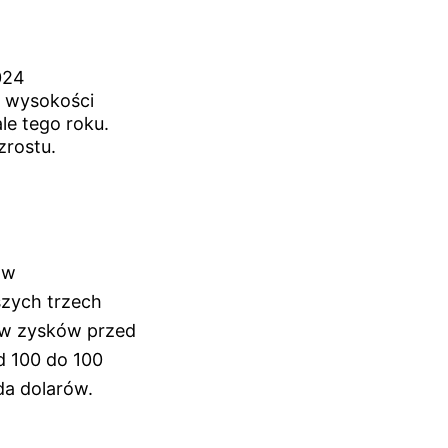
024
w wysokości
e tego roku.
zrostu.
ów
szych trzech
yw zysków przed
d 100 do 100
da dolarów.