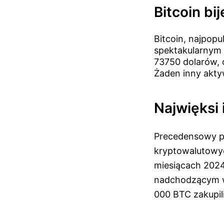
Bitcoin bi
Bitcoin, najpopu
spektakularnym
73750 dolarów, 
Żaden inny akty
Najwięksi
Precedensowy pr
kryptowalutowyc
miesiącach 2024
nadchodzącym wy
000 BTC zakupili