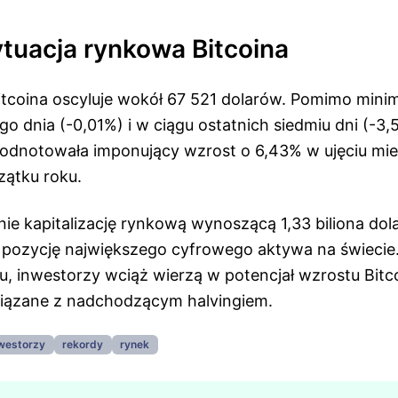
tuacja rynkowa Bitcoina
itcoina oscyluje wokół 67 521 dolarów. Pomimo min
go dnia (-0,01%) i w ciągu ostatnich siedmiu dni (-3,
 odnotowała imponujący wzrost o 6,43% w ujęciu mie
ątku roku.
ie kapitalizację rynkową wynoszącą 1,33 biliona dol
 pozycję największego cyfrowego aktywa na świeci
u, inwestorzy wciąż wierzą w potencjał wzrostu Bitc
iązane z nadchodzącym halvingiem.
westorzy
rekordy
rynek