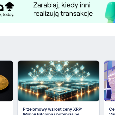
Przełomowy wzrost ceny XRP:
Ce
u
Wpływ Bitcoina i potencjalne
Va