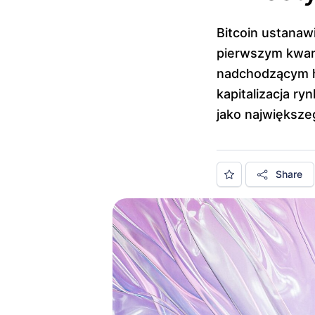
Bitcoin ustanaw
pierwszym kwart
nadchodzącym ha
kapitalizacja ry
jako największ
Share