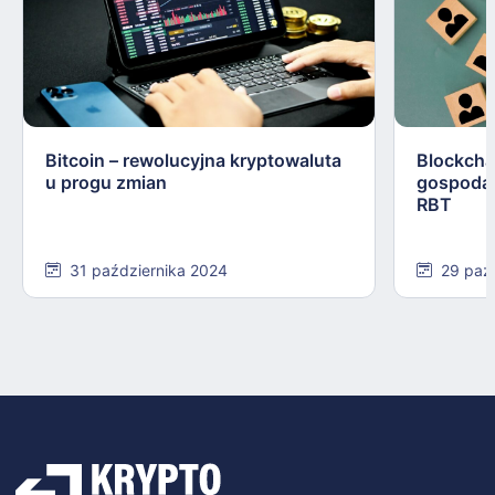
Bitcoin – rewolucyjna kryptowaluta
Blockchai
u progu zmian
gospodar
RBT
31 października 2024
29 paź