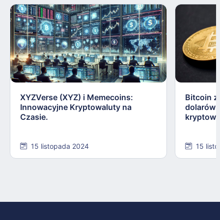
XYZVerse (XYZ) i Memecoins:
Bitcoin z
Innowacyjne Kryptowaluty na
dolarów:
Czasie.
kryptowa
15 listopada 2024
15 list