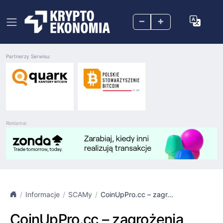
–
+
Partnerzy Serwisu:
Reklama:
Informacje
SCAMy
CoinUpPro.cc – zagr...
CoinUpPro.cc – zagrożenia