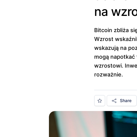
na wzro
Bitcoin zbliża 
Wzrost wskaźnik
wskazują na poz
mogą napotkać t
wzrostowi. Inw
rozważnie.
Share