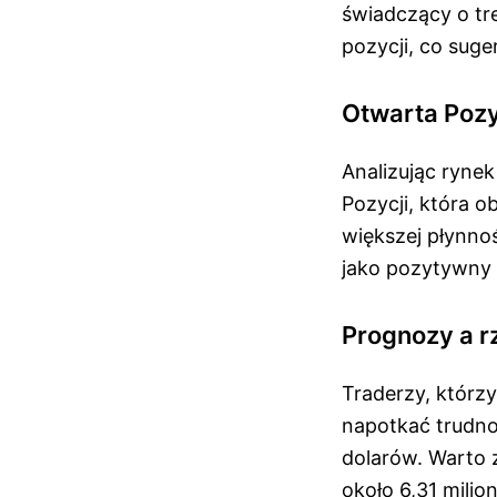
świadczący o tr
pozycji, co suge
Otwarta Pozy
Analizując ryne
Pozycji, która o
większej płynno
jako pozytywny 
Prognozy a r
Traderzy, którz
napotkać trudno
dolarów. Warto 
około 6,31 mili