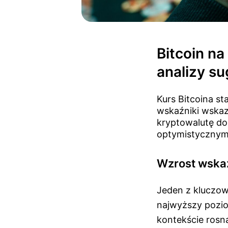
Bitcoin n
analizy s
Kurs Bitcoina st
wskaźniki wskaz
kryptowalutę do
optymistycznym 
Wzrost wskaź
Jeden z kluczow
najwyższy pozio
kontekście rosn