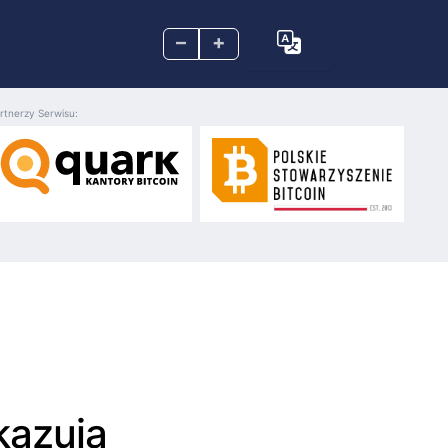
–
+
rtnerzy Serwisu:
kazują