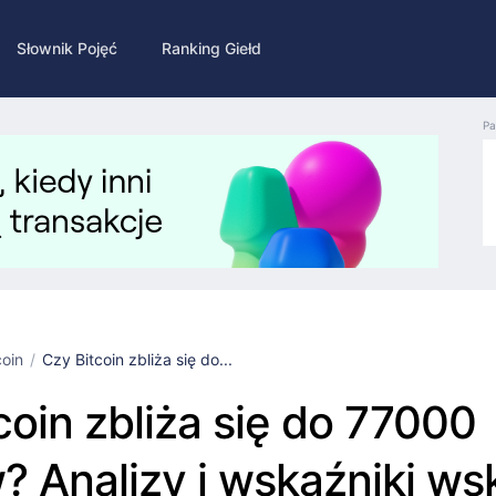
Słownik Pojęć
Ranking Giełd
Pa
coin
Czy Bitcoin zbliża się do...
coin zbliża się do 77000
? Analizy i wskaźniki ws