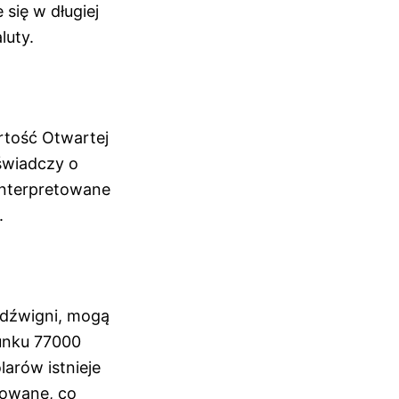
się w długiej
luty.
rtość Otwartej
 świadczy o
interpretowane
.
 dźwigni, mogą
runku 77000
arów istnieje
dowane, co