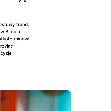
rostowy trend.
w Bitcoin
ótkoterminowi
rzyjać
cyzje