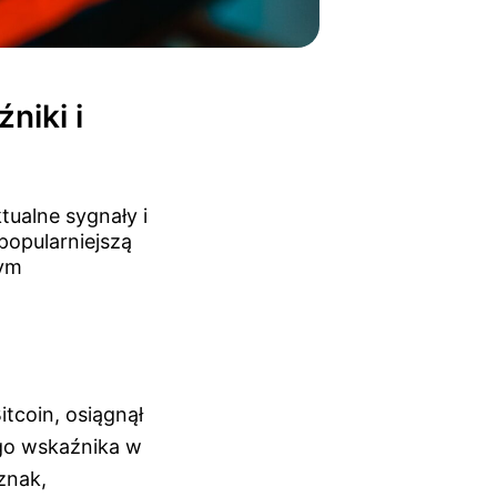
niki i
tualne sygnały i
popularniejszą
tym
tcoin, osiągnął
go wskaźnika w
znak,