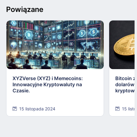
Powiązane
XYZVerse (XYZ) i Memecoins:
Bitcoin z
Innowacyjne Kryptowaluty na
dolarów:
Czasie.
kryptowa
15 listopada 2024
15 list