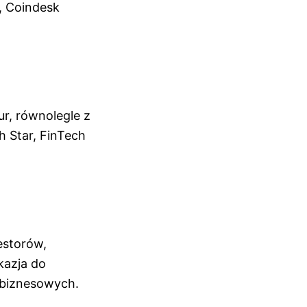
, Coindesk
ur, równolegle z
 Star, FinTech
estorów,
kazja do
 biznesowych.