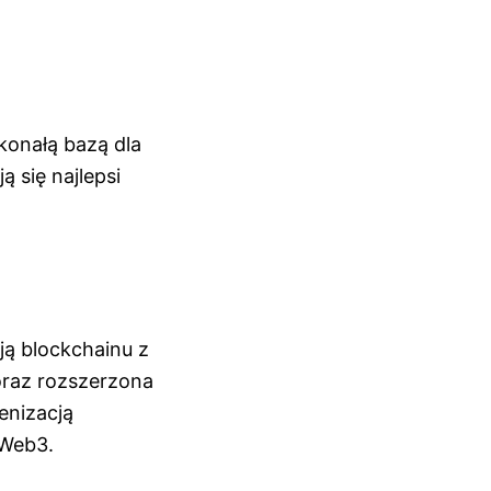
konałą bazą dla
 się najlepsi
ą blockchainu z
 oraz rozszerzona
enizacją
 Web3.