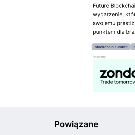
Future Blockcha
wydarzenie, któ
swojemu prestiż
punktem dla bra
blockchain summit
Reklama:
Powiązane