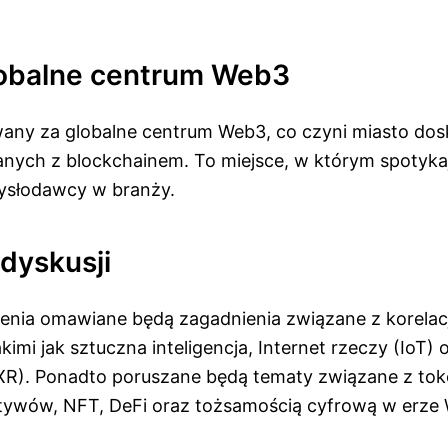
lobalne centrum Web3
wany za globalne centrum Web3, co czyni miasto dos
nych z blockchainem. To miejsce, w którym spotykają
mysłodawcy w branży.
dyskusji
nia omawiane będą zagadnienia związane z korelacj
kimi jak sztuczna inteligencja, Internet rzeczy (IoT)
XR). Ponadto poruszane będą tematy związane z tok
tywów, NFT, DeFi oraz tożsamością cyfrową w erze