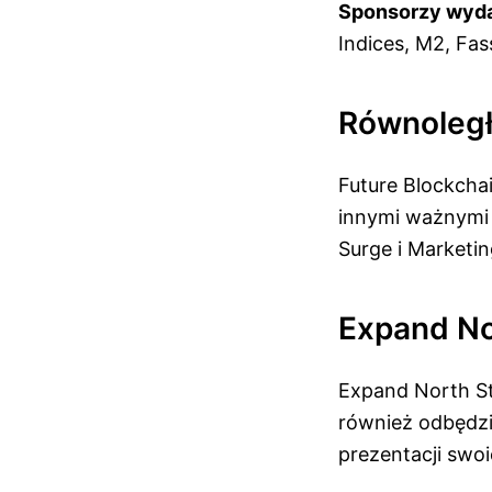
Sponsorzy wyda
Indices, M2, Fass
Równoległ
Future Blockcha
innymi ważnymi 
Surge i Marketin
Expand No
Expand North St
również odbędzi
prezentacji swo