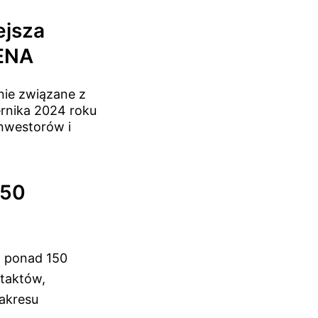
ejsza
MENA
nie związane z
ernika 2024 roku
inwestorów i
150
z ponad 150
taktów,
zakresu