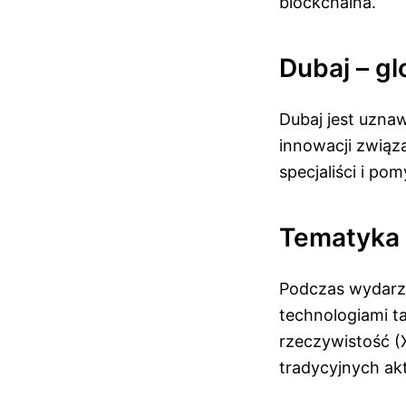
blockchaina.
Dubaj – g
Dubaj jest uzna
innowacji związa
specjaliści i po
Tematyka 
Podczas wydarze
technologiami ta
rzeczywistość (
tradycyjnych ak