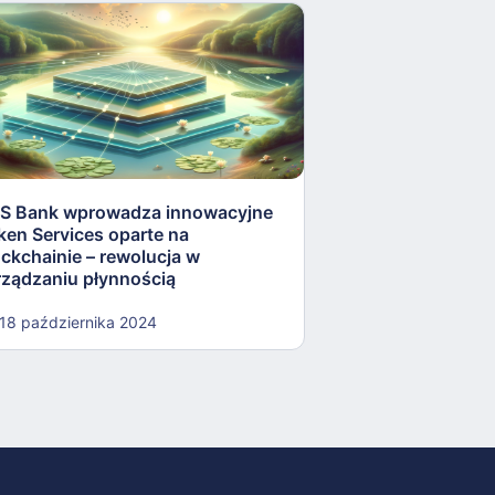
S Bank wprowadza innowacyjne
Oszustwa z użyci
ken Services oparte na
kryptowalut: now
ockchainie – rewolucja w
finansowe
rządzaniu płynnością
18 października 2024
15 października