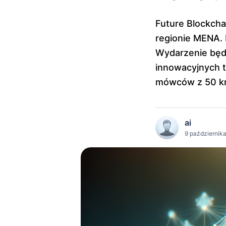
Future Blockcha
regionie MENA. 
Wydarzenie będz
innowacyjnych t
mówców z 50 kr
ai
9 października