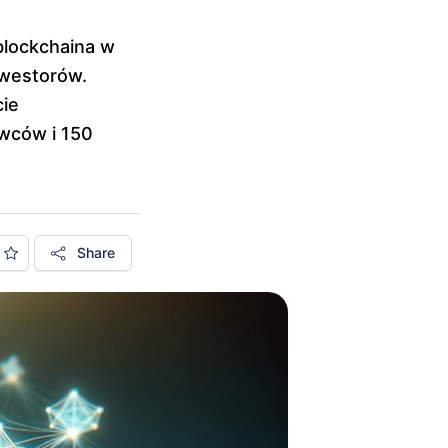
blockchaina w
nwestorów.
cie
awców i 150
Share