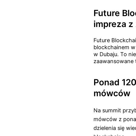
Future Bl
impreza z
Future Blockcha
blockchainem w 
w Dubaju. To ni
zaawansowane t
Ponad 120
mówców
Na summit przy
mówców z ponad 
dzielenia się w