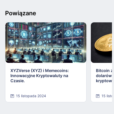
Powiązane
XYZVerse (XYZ) i Memecoins:
Bitcoin z
Innowacyjne Kryptowaluty na
dolarów:
Czasie.
kryptowa
15 listopada 2024
15 list