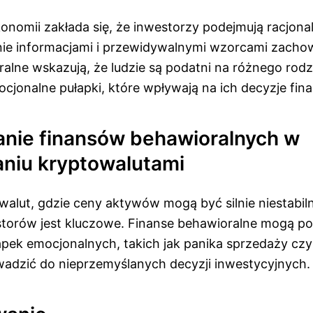
onomii zakłada się, że inwestorzy podejmują racjona
dynie informacjami i przewidywalnymi wzorcami zach
alne wskazują, że ludzie są podatni na różnego rodz
cjonalne pułapki, które wpływają na ich decyzje fin
nie finansów behawioralnych w
niu kryptowalutami
walut, gdzie ceny aktywów mogą być silnie niestabil
torów jest kluczowe. Finanse behawioralne mogą 
łapek emocjonalnych, takich jak panika sprzedaży czy
adzić do nieprzemyślanych decyzji inwestycyjnych.