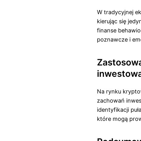
W tradycyjnej ek
kierując się je
finanse behawior
poznawcze i emo
Zastosowa
inwestowa
Na rynku krypto
zachowań inwes
identyfikacji pu
które mogą prow