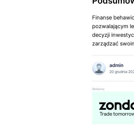
Podsumow
Finanse behawio
pozwalającym le
decyzji inwestyc
zarządzać swoim
admin
20 grudnia 202
Reklama: