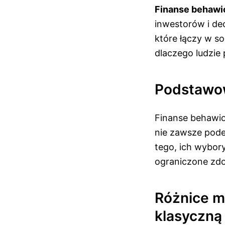
Finanse behawi
inwestorów i de
które łączy w so
dlaczego ludzie
Podstawow
Finanse behawior
nie zawsze pode
tego, ich wybor
ograniczone zd
Różnice m
klasyczną