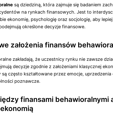
oralne
są dziedziną, która zajmuje się badaniem za
cydentów na rynkach finansowych. Jest to interdyscy
bie ekonomię, psychologię oraz socjologię, aby lepie
 podejmują określone decyzje finansowe.
e założenia finansów behawiora
alne zakładają, że uczestnicy rynku nie zawsze działa
jmują decyzje zgodnie z założeniami klasycznej ekon
y są często kształtowane przez emocje, uprzedzenia
olności poznawcze.
iędzy finansami behawioralnymi 
 ekonomią