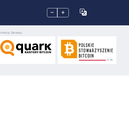
–
+
rtnerzy Serwisu: