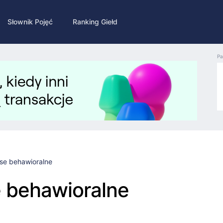
Słownik Pojęć
Ranking Giełd
Pa
se behawioralne
 behawioralne