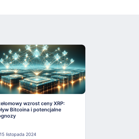
zełomowy wzrost ceny XRP:
Celowy wzrost Bi
ływ Bitcoina i potencjalne
VanEck na 180 0
ognozy
15 listopada 2024
15 listopada 202