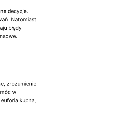
lne decyzje,
owań. Natomiast
aju błędy
ansowe.
ne, zrozumienie
pomóc w
 euforia kupna,