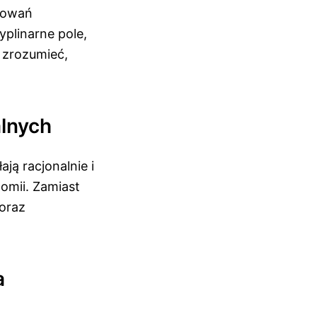
chowań
plinarne pole,
j zrozumieć,
lnych
ją racjonalnie i
omii. Zamiast
 oraz
a