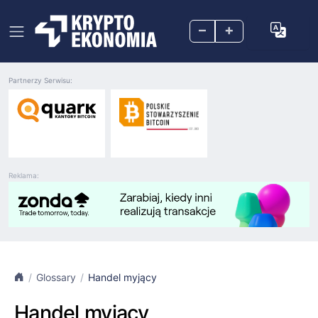
–
+
Partnerzy Serwisu:
Reklama:
Glossary
Handel myjący
Handel myjący