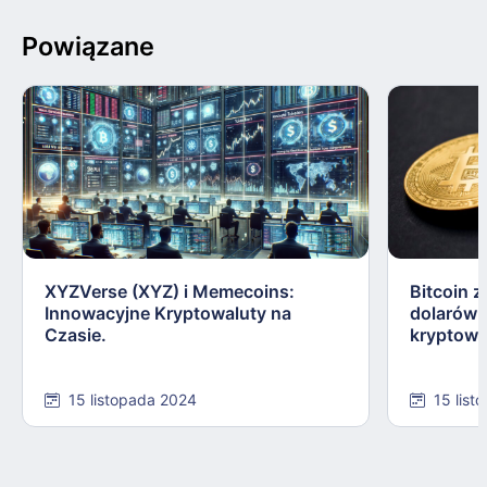
Powiązane
XYZVerse (XYZ) i Memecoins:
Bitcoin z
Innowacyjne Kryptowaluty na
dolarów:
Czasie.
kryptowa
15 listopada 2024
15 list