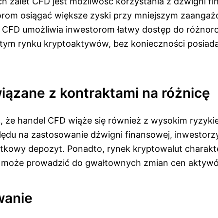
h zalet CFD jest możliwość korzystania z dźwigni fi
rom osiągać większe zyski przy mniejszym zaangażo
l CFD umożliwia inwestorom łatwy dostęp do różno
tym rynku kryptoaktywów, bez konieczności posiada
iązane z kontraktami na różnicę
, że handel CFD wiąże się również z wysokim ryzyki
ględu na zastosowanie dźwigni finansowej, inwestorz
ątkowy depozyt. Ponadto, rynek kryptowalut charakte
o może prowadzić do gwałtownych zmian cen aktyw
anie