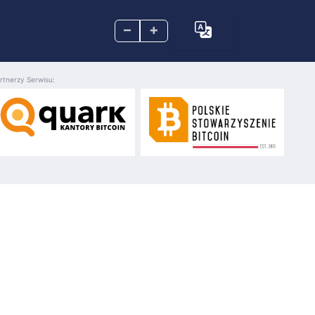
–
+
rtnerzy Serwisu: