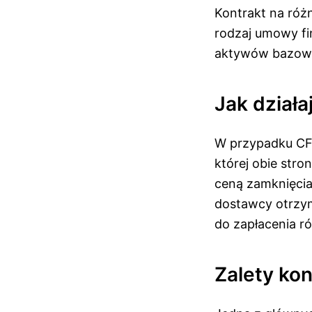
Kontrakt na różn
rodzaj umowy fi
aktywów bazowyc
Jak działa
W przypadku CF
której obie stro
ceną zamknięcia
dostawcy otrzym
do zapłacenia r
Zalety ko