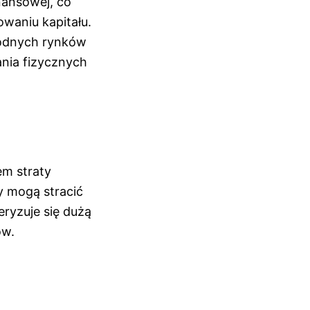
nansowej, co
waniu kapitału.
rodnych rynków
nia fizycznych
em straty
y mogą stracić
ryzuje się dużą
ów.