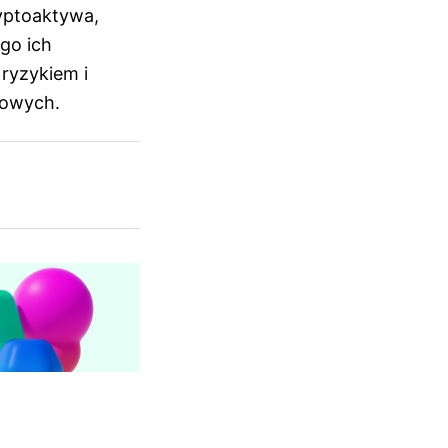
yptoaktywa,
go ich
ryzykiem i
kowych.