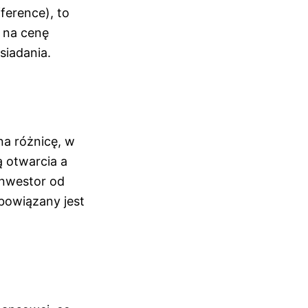
ference), to
 na cenę
siadania.
a różnicę, w
ą otwarcia a
inwestor od
obowiązany jest