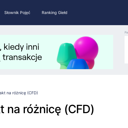
Słownik Pojęć
Ranking Giełd
Pa
akt na różnicę (CFD)
t na różnicę (CFD)