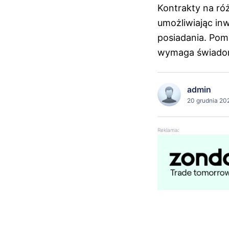
Kontrakty na ró
umożliwiając in
posiadania. Pom
wymaga świadom
admin
20 grudnia 202
Reklama: