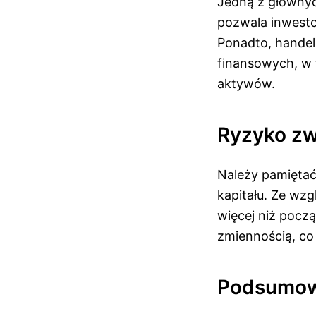
Jedną z głównyc
pozwala inwesto
Ponadto, hande
finansowych, w 
aktywów.
Ryzyko zw
Należy pamiętać
kapitału. Ze wz
więcej niż pocz
zmiennością, c
Podsumow