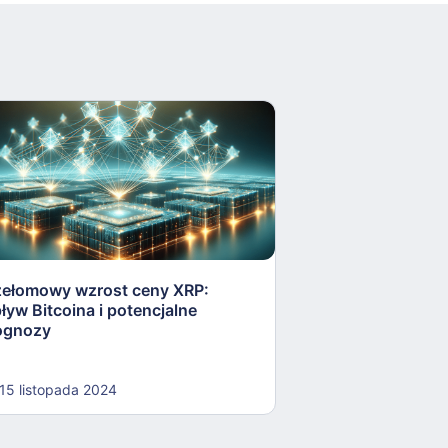
zełomowy wzrost ceny XRP:
Celowy wzrost Bi
ływ Bitcoina i potencjalne
VanEck na 180 0
ognozy
15 listopada 2024
15 listopada 202