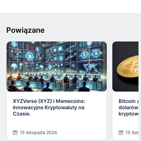
Powiązane
XYZVerse (XYZ) i Memecoins:
Bitcoin z
Innowacyjne Kryptowaluty na
dolarów:
Czasie.
kryptowa
15 listopada 2024
15 list