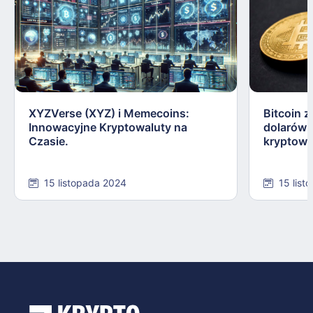
XYZVerse (XYZ) i Memecoins:
Bitcoin z
Innowacyjne Kryptowaluty na
dolarów:
Czasie.
kryptowa
15 listopada 2024
15 list