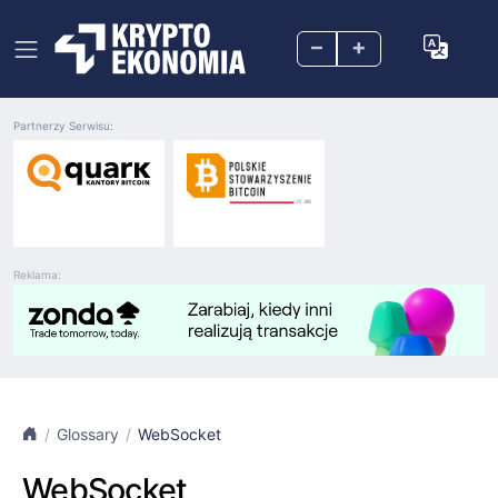
–
+
Partnerzy Serwisu:
Reklama:
Glossary
WebSocket
WebSocket