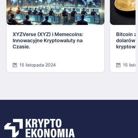
XYZVerse (XYZ) i Memecoins:
Bitcoin z
Innowacyjne Kryptowaluty na
dolarów:
Czasie.
kryptowa
15 listopada 2024
15 list