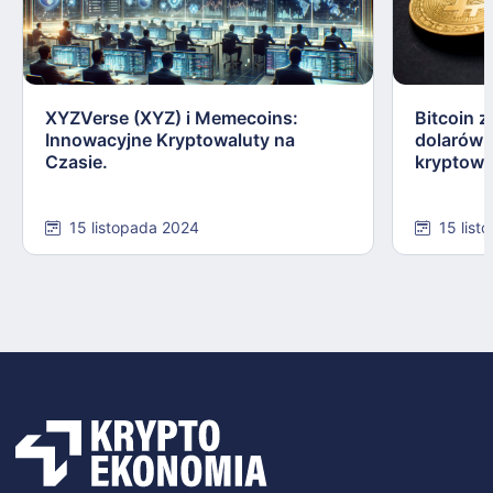
XYZVerse (XYZ) i Memecoins:
Bitcoin z
Innowacyjne Kryptowaluty na
dolarów:
Czasie.
kryptowa
15 listopada 2024
15 list