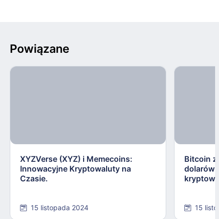
Powiązane
XYZVerse (XYZ) i Memecoins:
Bitcoin z
Innowacyjne Kryptowaluty na
dolarów:
Czasie.
kryptowa
15 listopada 2024
15 list