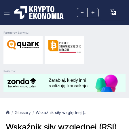
–
+
Partnerzy Serwisu:
Reklama:
Glossary
Wskaźnik siły względnej (...
Wskaźnik siły względnej (RSI)