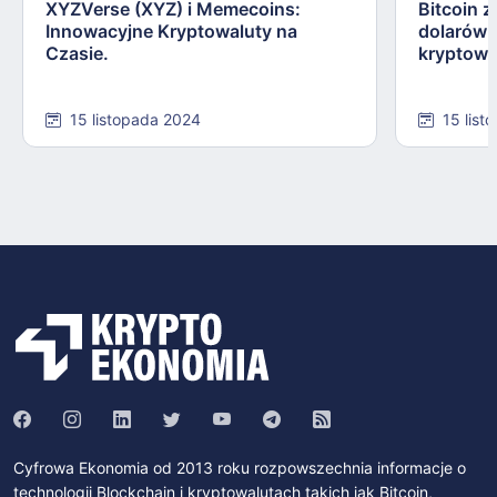
XYZVerse (XYZ) i Memecoins:
Bitcoin z
Innowacyjne Kryptowaluty na
dolarów:
Czasie.
kryptowa
15 listopada 2024
15 list
Cyfrowa Ekonomia od 2013 roku rozpowszechnia informacje o
technologii Blockchain i kryptowalutach takich jak Bitcoin,