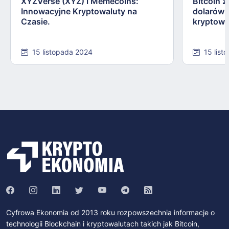
XYZVerse (XYZ) i Memecoins:
Bitcoin z
Innowacyjne Kryptowaluty na
dolarów:
Czasie.
kryptowa
15 listopada 2024
15 list
Cyfrowa Ekonomia od 2013 roku rozpowszechnia informacje o
technologii Blockchain i kryptowalutach takich jak Bitcoin,