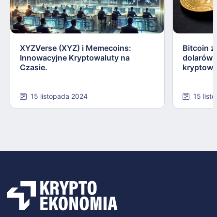
XYZVerse (XYZ) i Memecoins:
Bitcoin z
Innowacyjne Kryptowaluty na
dolarów:
Czasie.
kryptowa
15 listopada 2024
15 list