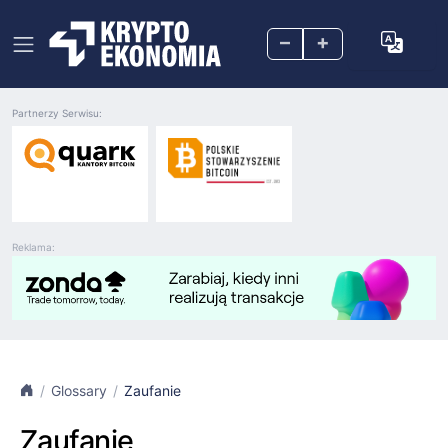
–
+
Partnerzy Serwisu:
Reklama:
Glossary
Zaufanie
Zaufanie