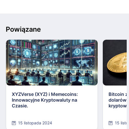
Powiązane
XYZVerse (XYZ) i Memecoins:
Bitcoin z
Innowacyjne Kryptowaluty na
dolarów:
Czasie.
kryptowa
15 listopada 2024
15 list