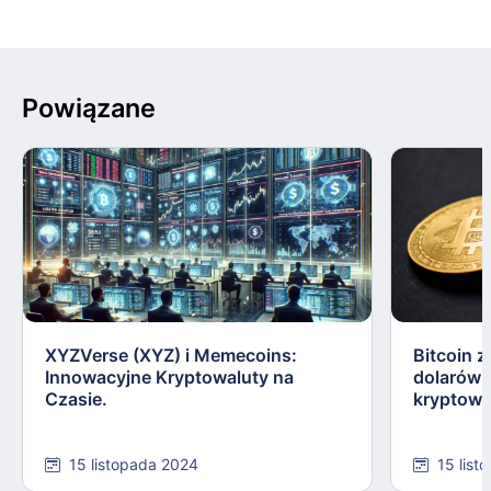
Powiązane
XYZVerse (XYZ) i Memecoins:
Bitcoin z
Innowacyjne Kryptowaluty na
dolarów:
Czasie.
kryptowa
15 listopada 2024
15 list