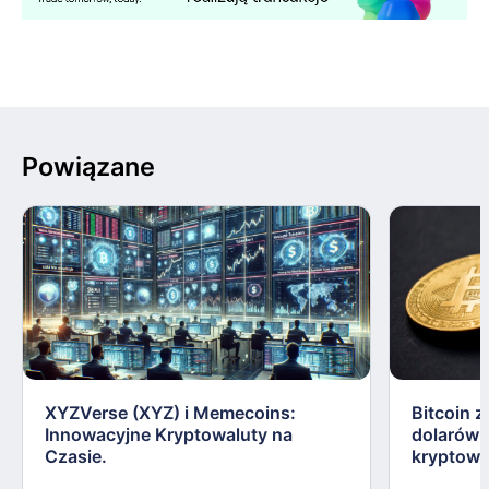
Powiązane
XYZVerse (XYZ) i Memecoins:
Bitcoin z
Innowacyjne Kryptowaluty na
dolarów:
Czasie.
kryptowa