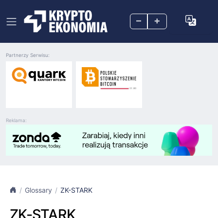
–
+
Partnerzy Serwisu:
Reklama:
Glossary
ZK-STARK
ZK-STARK