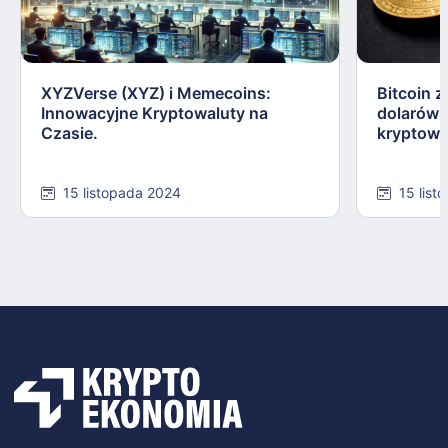
XYZVerse (XYZ) i Memecoins:
Bitcoin z
Innowacyjne Kryptowaluty na
dolarów:
Czasie.
kryptowa
15 listopada 2024
15 list