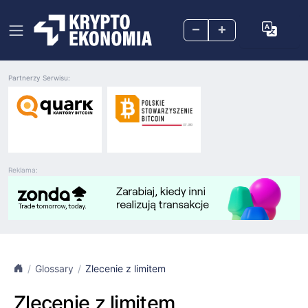
–
+
Partnerzy Serwisu:
Reklama:
Glossary
Zlecenie z limitem
Zlecenie z limitem