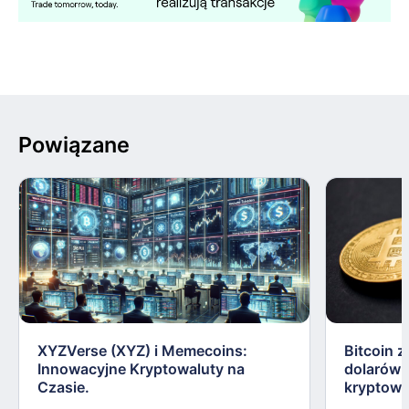
Powiązane
XYZVerse (XYZ) i Memecoins:
Bitcoin z
Innowacyjne Kryptowaluty na
dolarów:
Czasie.
kryptowa