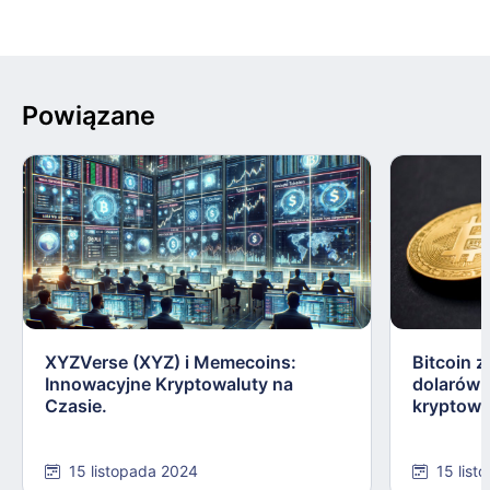
Powiązane
XYZVerse (XYZ) i Memecoins:
Bitcoin z
Innowacyjne Kryptowaluty na
dolarów:
Czasie.
kryptowa
15 listopada 2024
15 list