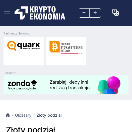
–
+
Partnerzy Serwisu:
Reklama:
Glossary
Złoty podział
Złoty podział