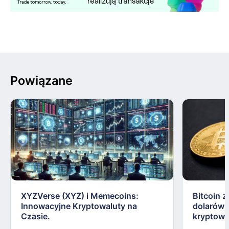
Powiązane
XYZVerse (XYZ) i Memecoins:
Bitcoin z
Innowacyjne Kryptowaluty na
dolarów:
Czasie.
kryptowa