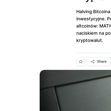
Halving Bitcoina
inwestycyjne. P
altcoinów: MATI
naciskiem na po
kryptowalut.
Share