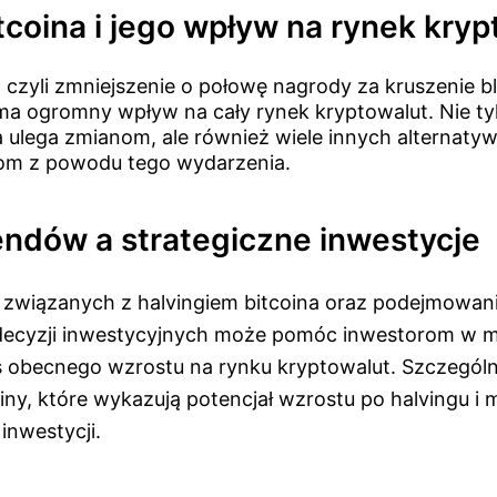
tcoina i jego wpływ na rynek kry
, czyli zmniejszenie o połowę nagrody za kruszenie bl
 ma ogromny wpływ na cały rynek kryptowalut. Nie t
a ulega zmianom, ale również wiele innych alternat
om z powodu tego wydarzenia.
endów a strategiczne inwestycje
 związanych z halvingiem bitcoina oraz podejmowan
decyzji inwestycyjnych może pomóc inwestorom w m
 obecnego wzrostu na rynku kryptowalut. Szczegól
iny, które wykazują potencjał wzrostu po halvingu i
inwestycji.