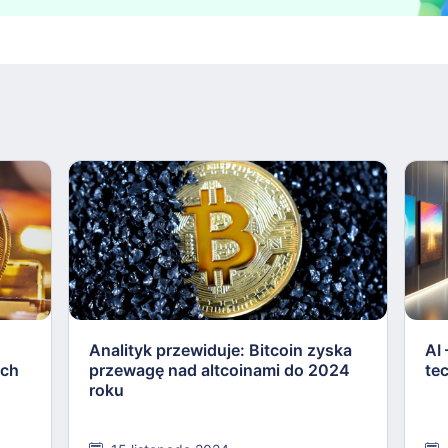
Analityk przewiduje: Bitcoin zyska
AI
ych
przewagę nad altcoinami do 2024
te
roku