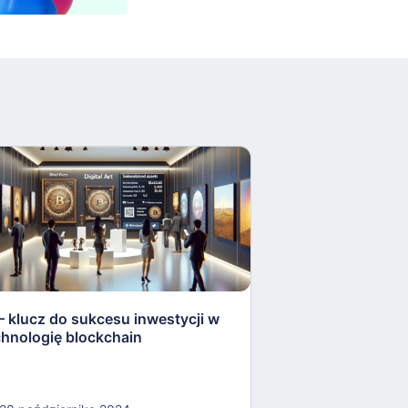
 – klucz do sukcesu inwestycji w
Unglarbit: Twoja
chnologię blockchain
inwestycji finan