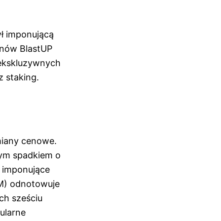
ył imponującą
enów BlastUP
, ekskluzywnych
 staking.
miany cenowe.
nym spadkiem o
o imponujące
OM) odnotowuje
ch sześciu
ularne