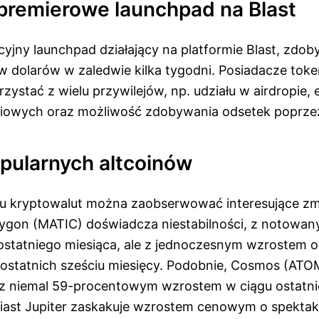
 premierowe launchpad na Blast
yjny launchpad działający na platformie Blast, zdob
w dolarów w zaledwie kilka tygodni. Posiadacze tok
zystać z wielu przywilejów, np. udziału w airdropie
ciowych oraz możliwość zdobywania odsetek poprzez
opularnych altcoinów
ku kryptowalut można zaobserwować interesujące z
lygon (MATIC) doświadcza niestabilności, z notowa
ostatniego miesiąca, ale z jednoczesnym wzrostem 
ostatnich sześciu miesięcy. Podobnie, Cosmos (AT
z niemal 59-procentowym wzrostem w ciągu ostatni
iast Jupiter zaskakuje wzrostem cenowym o spektak