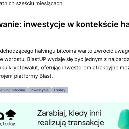
tnich sześciu miesiącach.
nie: inwestycje w kontekście ha
dchodzącego halvingu bitcoina warto zwrócić uwag
e wzrostu. BlastUP wydaje się być jednym z najbardz
nku kryptowalut, oferując inwestorom atrakcyjne moż
ojem platformy Blast.
halving bitcoina
inwestycje
trendy