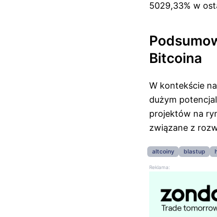
5029,33% w osta
Podsumowa
Bitcoina
W kontekście na
dużym potencjal
projektów na ry
związane z rozw
altcoiny
blastup
Reklama: