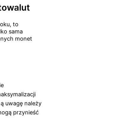
ptowalut
oku, to
ylko sama
ywnych monet
ie
aksymalizacji
ną uwagę należy
 mogą przynieść