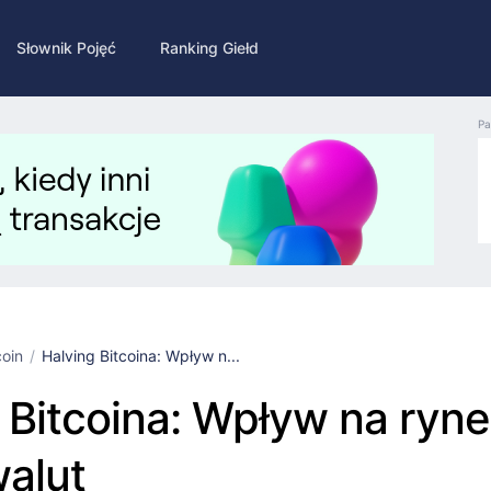
Słownik Pojęć
Ranking Giełd
Pa
coin
Halving Bitcoina: Wpływ n...
 Bitcoina: Wpływ na ryn
alut