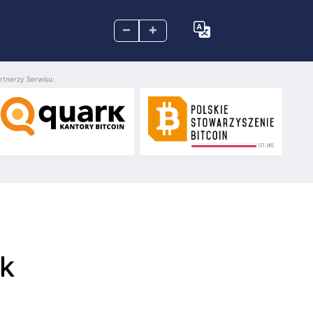
–
+
rtnerzy Serwisu:
ek