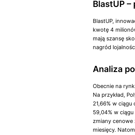
BlastUP –
BlastUP, innowac
kwotę 4 milionó
mają szansę skor
nagród lojalnoś
Analiza p
Obecnie na ryn
Na przykład, Po
21,66% w ciągu 
59,04% w ciągu 
zmiany cenowe 
miesięcy. Natom