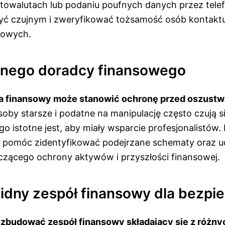
ptowalutach lub podaniu poufnych danych przez telef
yć czujnym i zweryfikować tożsamość osób kontakt
sowych.
anego doradcy finansowego
a finansowy może stanowić ochronę przed oszust
soby starsze i podatne na manipulację często czują si
go istotne jest, aby miały wsparcie profesjonalistów
 pomóc zidentyfikować podejrzane schematy oraz u
zącego ochrony aktywów i przyszłości finansowej.
lidny zespół finansowy dla bezp
 zbudować zespół finansowy składający się z różnyc