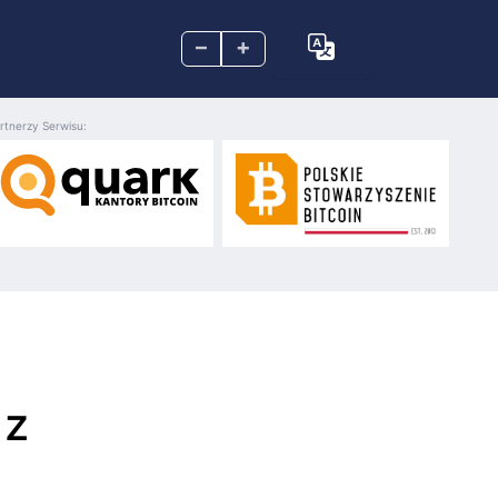
–
+
rtnerzy Serwisu:
 z