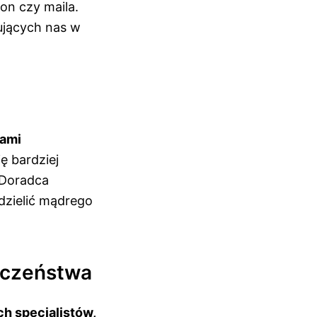
on czy maila.
ujących nas w
wami
ę bardziej
. Doradca
dzielić mądrego
ieczeństwa
h specjalistów,