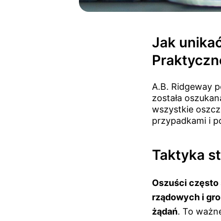
Jak unika
Praktyczn
A.B. Ridgeway pod
została oszuka
wszystkie oszcz
przypadkami i p
Taktyka s
Oszuści często 
rządowych i gro
żądań
. To ważn