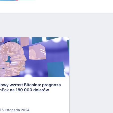
lowy wzrost Bitcoina: prognoza
Bitcoin zbliża si
nEck na 180 000 dolarów
rewolucja na ryn
15 listopada 2024
15 listopada 202