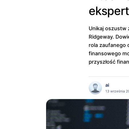
eksper
Unikaj oszustw 
Ridgeway. Dowie
rola zaufanego 
finansowego moż
przyszłość fina
ai
13 września 2