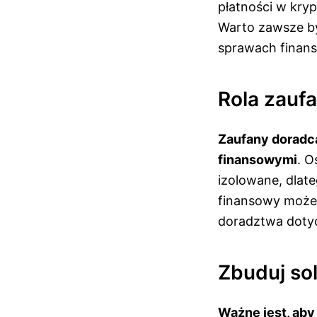
płatności w kry
Warto zawsze b
sprawach finan
Rola zauf
Zaufany doradc
finansowymi
. O
izolowane, dlate
finansowy może
doradztwa dotyc
Zbuduj so
Ważne jest, aby