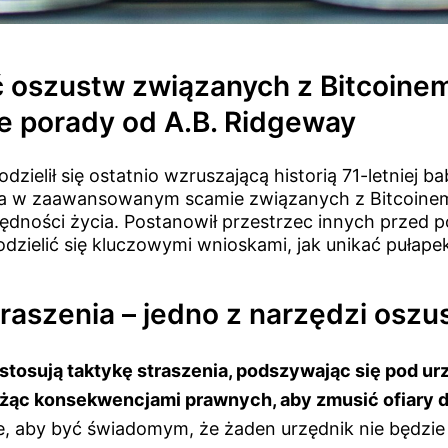
ć oszustw związanych z Bitcoine
e porady od A.B. Ridgeway
zielił się ostatnio wzruszającą historią 71-letniej ba
na w zaawansowanym scamie związanych z Bitcoinem
ędności życia. Postanowił przestrzec innych przed
odzielić się kluczowymi wnioskami, jak unikać pułape
traszenia – jedno z narzędzi osz
stosują taktykę straszenia, podszywając się pod u
żąc konsekwencjami prawnych, aby zmusić ofiary do
e, aby być świadomym, że żaden urzędnik nie będzie