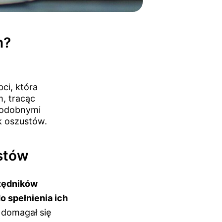
m?
bci, która
, tracąc
 podobnymi
k oszustów.
ustów
rzędników
 spełnienia ich
 domagał się