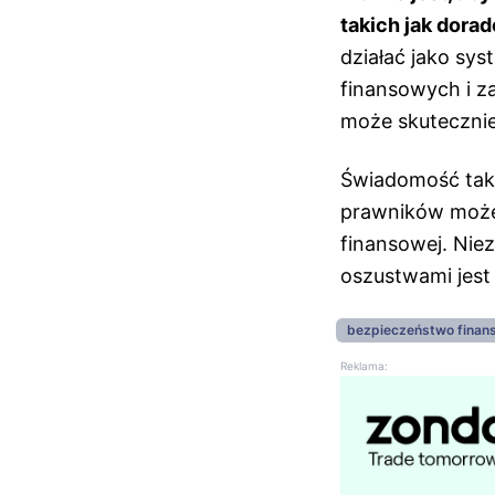
takich jak dora
działać jako sy
finansowych i z
może skutecznie
Świadomość tak
prawników może 
finansowej. Nie
oszustwami jest 
bezpieczeństwo finan
Reklama: