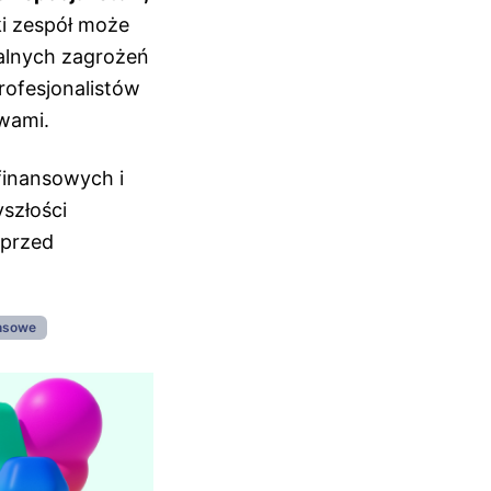
ki zespół może
jalnych zagrożeń
rofesjonalistów
wami.
finansowych i
szłości
 przed
ansowe