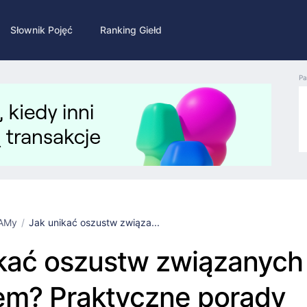
Słownik Pojęć
Ranking Giełd
Pa
AMy
Jak unikać oszustw związa...
kać oszustw związanych
em? Praktyczne porady