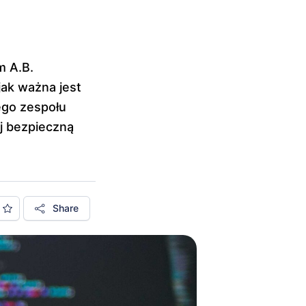
m A.B.
jak ważna jest
ego zespołu
j bezpieczną
Share