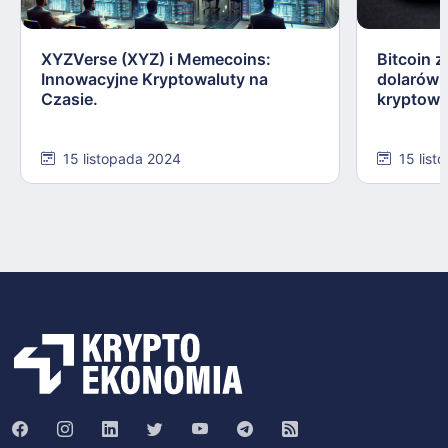
XYZVerse (XYZ) i Memecoins:
Bitcoin z
Innowacyjne Kryptowaluty na
dolarów:
Czasie.
kryptowa
15 listopada 2024
15 list