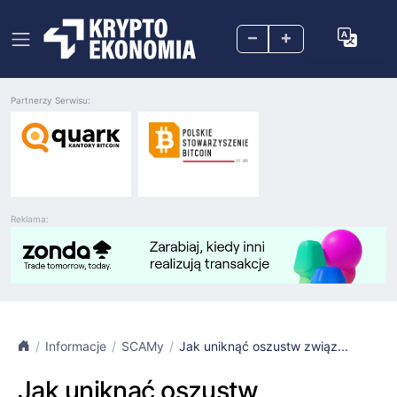
–
+
Partnerzy Serwisu:
Reklama:
Informacje
SCAMy
Jak uniknąć oszustw związ...
Jak uniknąć oszustw