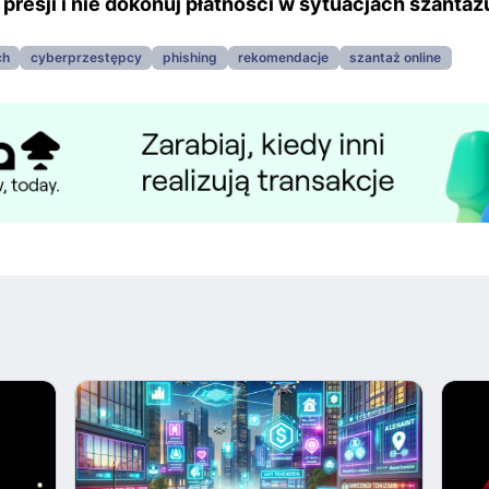
 presji i nie dokonuj płatności w sytuacjach szantaż
ch
cyberprzestępcy
phishing
rekomendacje
szantaż online