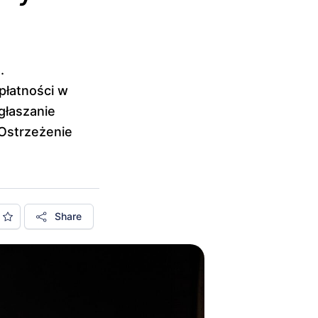
.
płatności w
zgłaszanie
 Ostrzeżenie
Share