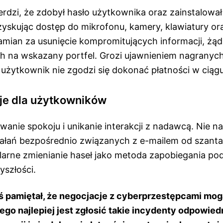
rdzi, że zdobył hasło użytkownika oraz zainstalował
zyskując dostęp do mikrofonu, kamery, klawiatury o
amian za usunięcie kompromitujących informacji, żą
h na wskazany portfel. Grozi ujawnieniem nagranyc
 użytkownik nie zgodzi się dokonać płatności w ciąg
e dla użytkowników
wanie spokoju i unikanie interakcji z nadawcą. Nie na
łań bezpośrednio związanych z e-mailem od szantaż
ularne zmienianie haseł jako metoda zapobiegania p
yszłości.
ś pamiętał, że negocjacje z cyberprzestępcami mog
tego najlepiej jest zgłosić takie incydenty odpowie