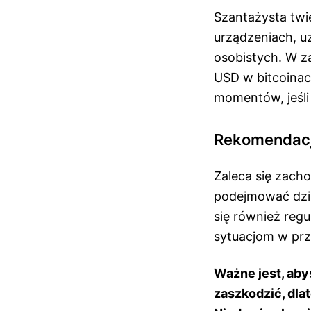
Szantażysta twie
urządzeniach, u
osobistych. W z
USD w bitcoinac
momentów, jeśli
Rekomendacj
Zaleca się zacho
podejmować dzia
się również reg
sytuacjom w prz
Ważne jest, aby
zaszkodzić, dla