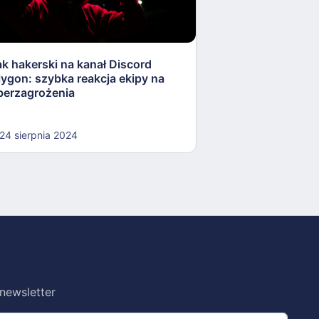
ak hakerski na kanał Discord
Oszustwo krypto
lygon: szybka reakcja ekipy na
Florydzie: Maria V
berzagrożenia
miliony!
24 sierpnia 2024
19 sierpnia 2024
 newsletter