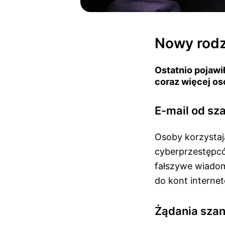
Nowy rodza
Ostatnio pojawi
coraz więcej os
E-mail od sz
Osoby korzystaj
cyberprzestępcó
fałszywe wiadom
do kont interne
Żądania szan