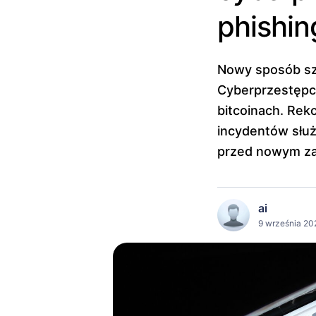
phishin
Nowy sposób sza
Cyberprzestępcy
bitcoinach. Reko
incydentów służb
przed nowym za
ai
9 września 20