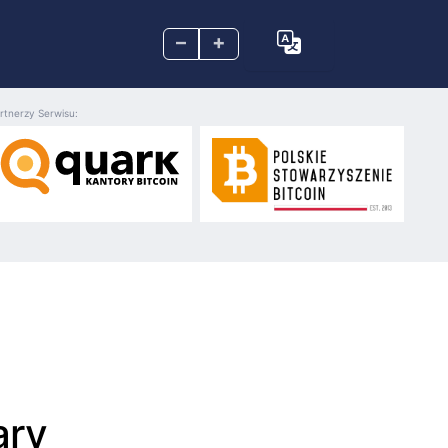
–
+
rtnerzy Serwisu:
ary