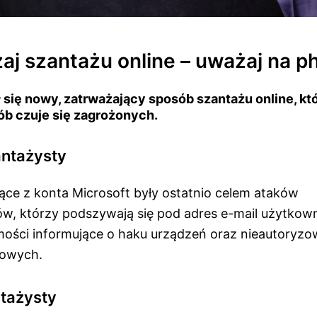
j szantażu online – uważaj na ph
ł się nowy, zatrważający sposób szantażu online, któ
ób czuje się zagrożonych.
antażysty
ące z konta Microsoft były ostatnio celem ataków
w, którzy podszywają się pod adres e-mail użytkowni
ości informujące o haku urządzeń oraz nieautoryz
towych.
tażysty