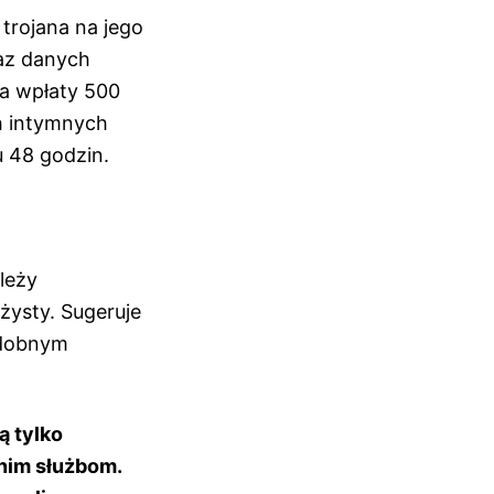
 trojana na jego
raz danych
da wpłaty 500
h intymnych
u 48 godzin.
leży
ysty. Sugeruje
odobnym
ą tylko
dnim służbom.