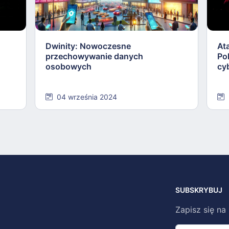
Dwinity: Nowoczesne
At
przechowywanie danych
Po
osobowych
cy
04 września 2024
SUBSKRYBUJ
Zapisz się na