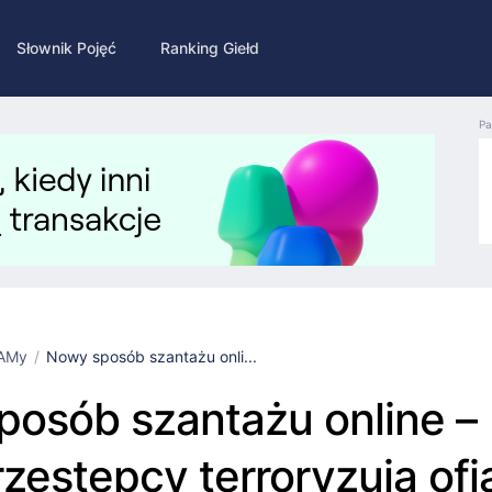
Słownik Pojęć
Ranking Giełd
Pa
AMy
Nowy sposób szantażu onli...
osób szantażu online –
zestępcy terroryzują ofi