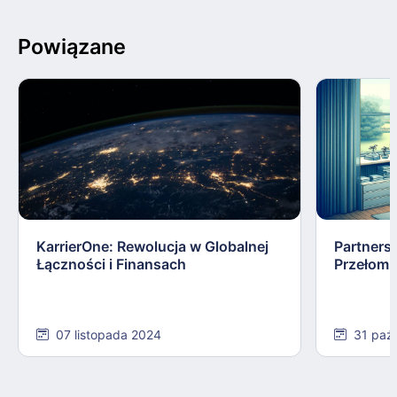
Powiązane
KarrierOne: Rewolucja w Globalnej
Partners
Łączności i Finansach
Przełom 
07 listopada 2024
31 paź