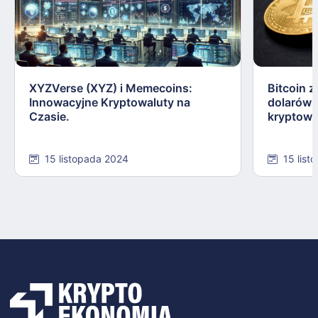
XYZVerse (XYZ) i Memecoins:
Bitcoin z
Innowacyjne Kryptowaluty na
dolarów:
Czasie.
kryptowa
15 listopada 2024
15 list