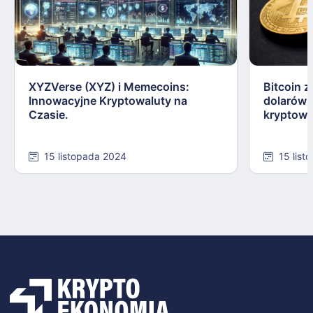
XYZVerse (XYZ) i Memecoins:
Bitcoin z
Innowacyjne Kryptowaluty na
dolarów:
Czasie.
kryptowa
15 listopada 2024
15 list