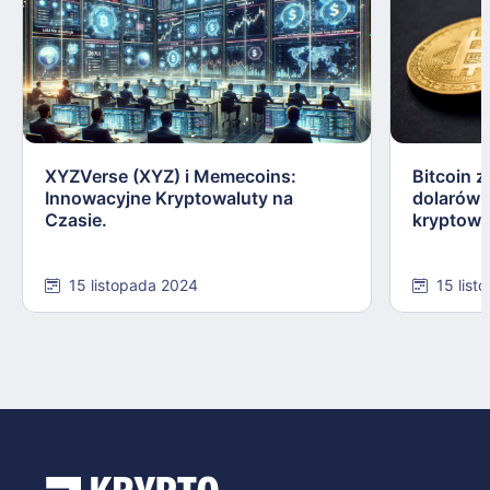
XYZVerse (XYZ) i Memecoins:
Bitcoin z
Innowacyjne Kryptowaluty na
dolarów:
Czasie.
kryptowa
15 listopada 2024
15 list