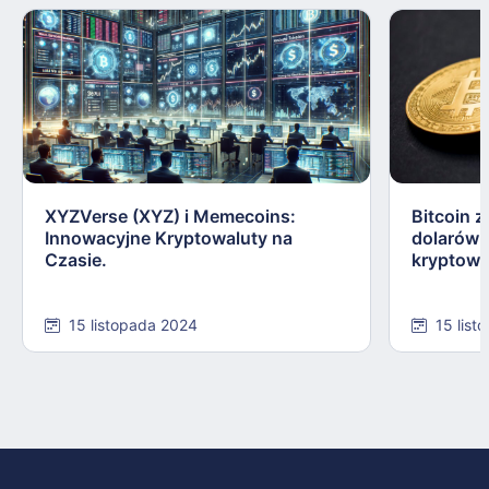
XYZVerse (XYZ) i Memecoins:
Bitcoin z
Innowacyjne Kryptowaluty na
dolarów:
Czasie.
kryptowa
15 listopada 2024
15 list