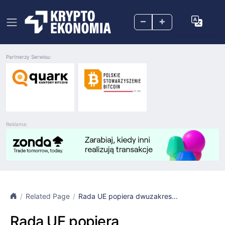
–
+
Partnerzy Serwisu:
Reklama:
Related Page
Rada UE popiera dwuzakres...
Rada UE popiera