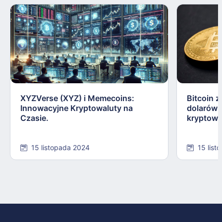
XYZVerse (XYZ) i Memecoins:
Bitcoin z
Innowacyjne Kryptowaluty na
dolarów:
Czasie.
kryptowa
15 listopada 2024
15 list