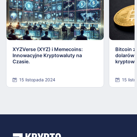
XYZVerse (XYZ) i Memecoins:
Bitcoin z
Innowacyjne Kryptowaluty na
dolarów:
Czasie.
kryptowa
15 listopada 2024
15 list