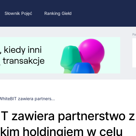
Słownik Pojęć
Ranking Giełd
Pa
WhiteBIT zawiera partners...
T zawiera partnerstwo z
kim holdingiem w celu