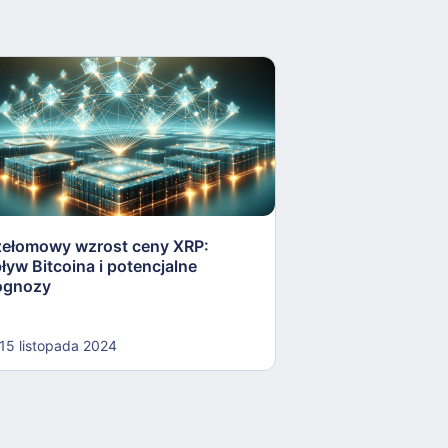
zełomowy wzrost ceny XRP:
Celowy wzrost Bi
ływ Bitcoina i potencjalne
VanEck na 180 0
ognozy
15 listopada 2024
15 listopada 202