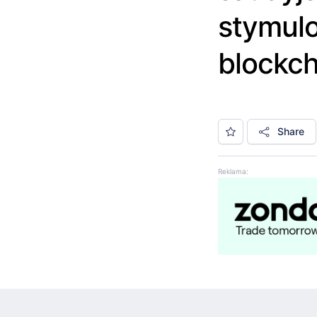
stymulo
blockch
Share
Reklama: