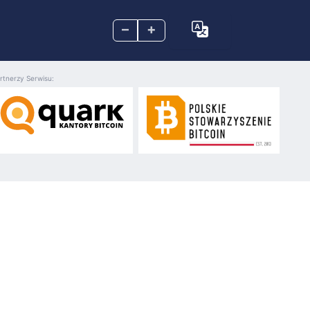
–
+
rtnerzy Serwisu: