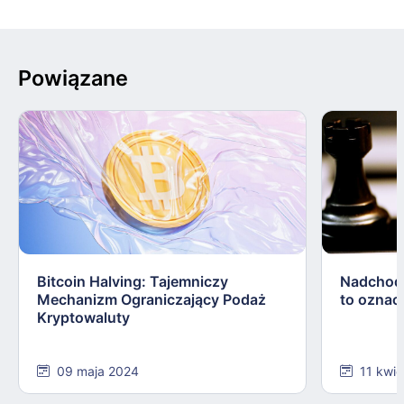
Powiązane
Bitcoin Halving: Tajemniczy
Nadchodz
Mechanizm Ograniczający Podaż
to oznac
Kryptowaluty
09 maja 2024
11 kwie