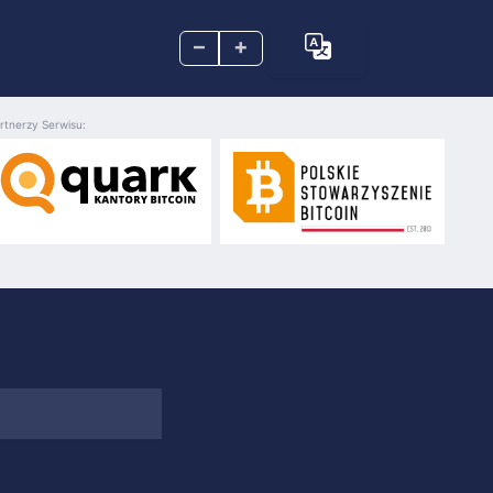
–
+
rtnerzy Serwisu: