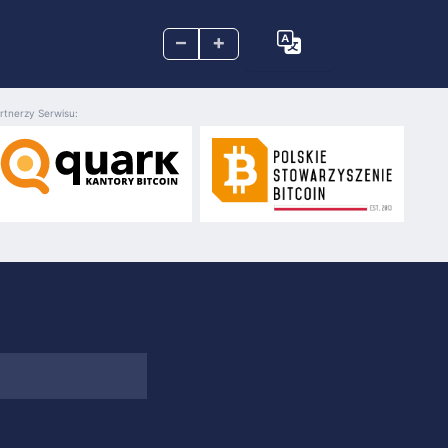
–
+
rtnerzy Serwisu: