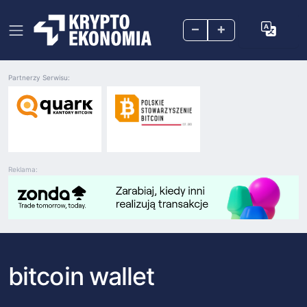
–
+
Partnerzy Serwisu:
Reklama:
bitcoin wallet