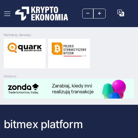
–
+
Partnerzy Serwisu:
Reklama:
bitmex platform