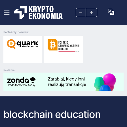
–
+
Partnerzy Serwisu:
Reklama:
blockchain education