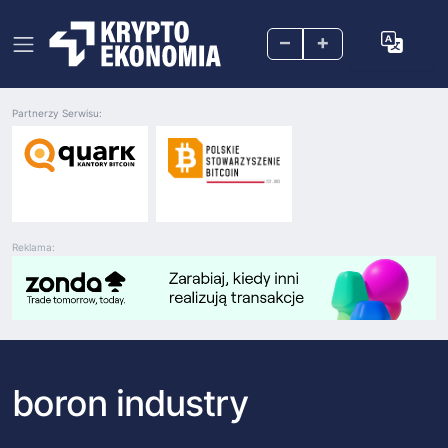
–
+
Partnerzy Serwisu:
Reklama:
boron industry