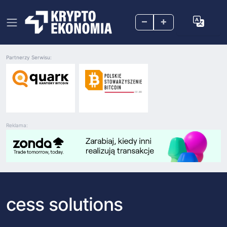
–
+
Partnerzy Serwisu:
Reklama:
cess solutions