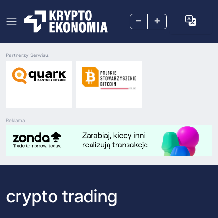
–
+
Partnerzy Serwisu:
Reklama:
crypto trading