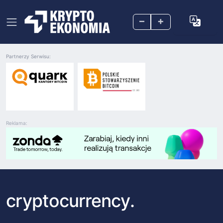
–
+
Partnerzy Serwisu:
Reklama:
cryptocurrency.