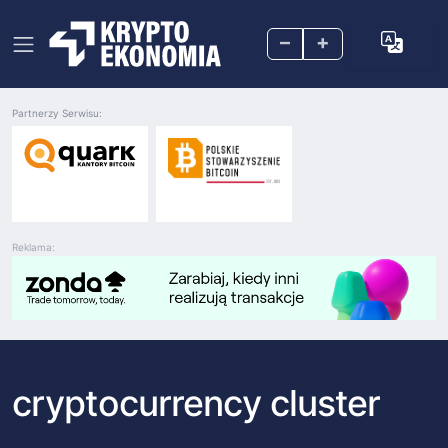
–
+
Partnerzy Serwisu:
Reklama:
cryptocurrency cluster